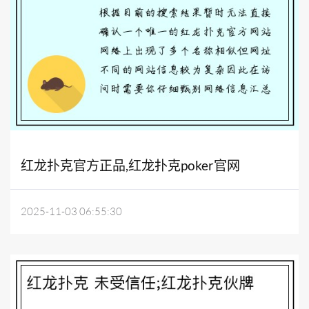
红龙扑克官方正品,红龙扑克poker官网
2025-11-03 06:55:30