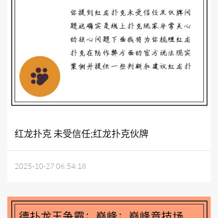
红龙扑克 未受信任;红龙扑克伙牌
2025-10-27 06:54:18